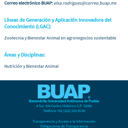
Correo electrónico BUAP:
elsa.rodriguez@correo.buap.mx
Líneas de Generación y Aplicación Innovadora del
Conocimiento (LGAC):
Zootecnia y Bienestar Animal en agronegocios sustentable
Áreas y Disciplinas:
Nutrición y Bienestar Animal
Benemérita Universidad Autónoma de Puebla
4 Sur 104 Centro Histórico C.P. 72000
Teléfono +52 (222) 229 55 00
Transparencia y Acceso a la Información
Obligaciones de Transparencia